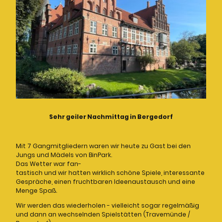
Sehr geiler Nachmittag in Bergedorf
Mit 7 Gangmitgliedern waren wir heute zu Gast bei den
Jungs und Mädels von BinPark.
Das Wetter war fan-
tastisch und wir hatten wirklich schöne Spiele, interessante
Gespräche, einen fruchtbaren Ideenaustausch und eine
Menge Spaß.
Wir werden das wiederholen - vielleicht sogar regelmäßig
und dann an wechselnden Spielstätten (Travemünde /