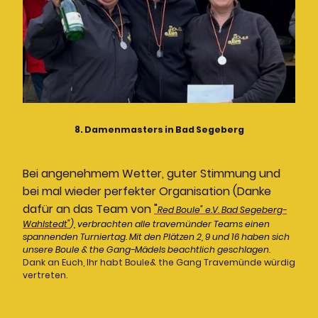
8. Damenmasters in Bad Segeberg
Bei angenehmem Wetter, guter Stimmung und
bei mal wieder perfekter Organisation (Danke
dafür an das Team von
"
Red Boule" e.V. Bad Segeberg-
Wahlstedt"
), verbrachten alle travemünder Teams einen
spannenden Turniertag. Mit den Plätzen 2, 9 und 16 haben sich
unsere Boule & the Gang-Mädels beachtlich geschlagen.
Dank an Euch, Ihr habt Boule& the Gang Travemünde würdig
vertreten.