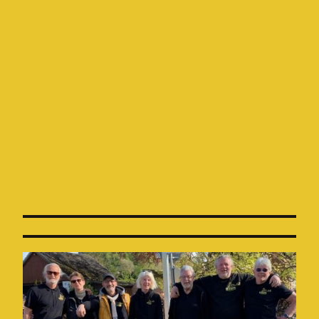
Liga-Team 2024
Seit der Saison 2024 haben wir unsere ersten Gehversuche
in der Liga gemacht(Regional-Liga Ost).
12 mutige Pioniere sammelten, an 3 über das Jahr verteilten
Terminen während der Ligaspieltage Erfahrungen, die allen
unseren Mitgliedern zugute kamen.
Man kann nun in der kommenden Saison mit einer weiteren
Mannschaft von
Boule & the Gang
rechnen.
Auf schöne Spiele in 2025....